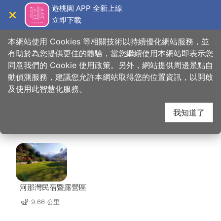
跳
遊桃園 APP 全新上線
到
立即下載
導覽
關閉
主
桃園觀光導覽網
首頁
>
想去的地方
>
美食、購物
>
糊口老街客家活魚餐廳
要
本網站使用 Cookies 等相關技術以持續優化網站服務，並
內
有助於為您提供更佳的體驗，當您繼續使用本網站即表示您
容
同意我們的 Cookie 使用政策。另外，網站提供周邊景點自
糊口老街客家活魚餐廳
區
動偵測服務，建議您允許本網站取得您的位置資訊，以開啟
塊
及使用此智慧化服務。
周邊店家
我知道了
共有 125 間店家
河那灣民宿暨露營區
9.66 公里