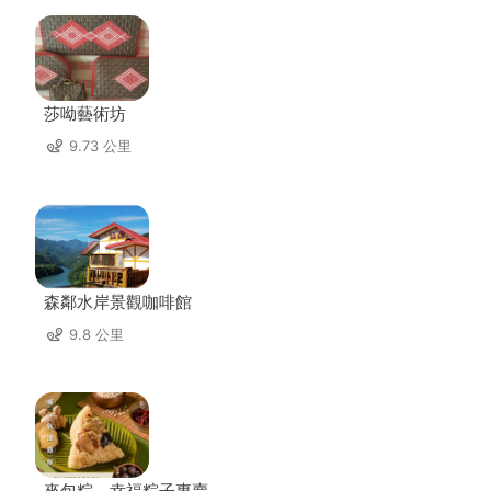
莎呦藝術坊
9.73 公里
森鄰水岸景觀咖啡館
9.8 公里
來包粽．幸福粽子專賣