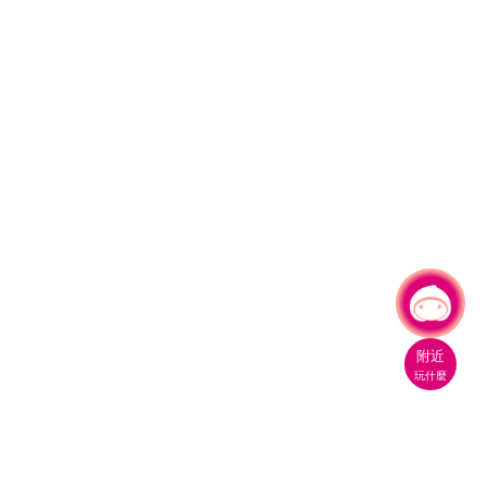
有事問小桃，一起遊桃園
|
附近
玩什麼