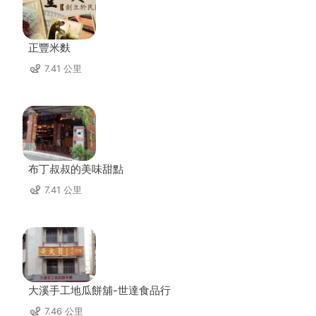
正豐米麩
7.41 公里
布丁叔叔的美味甜點
7.41 公里
大溪手工地瓜餅舖-世達食品行
7.46 公里