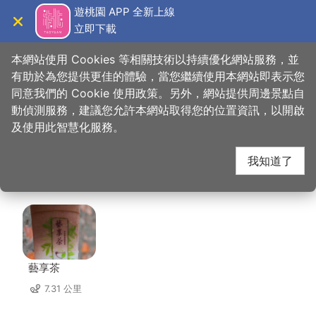
跳
遊桃園 APP 全新上線
到
立即下載
導覽
關閉
主
桃園觀光導覽網
首頁
>
想去的地方
>
美食、購物
>
糊口老街客家活魚餐廳
要
本網站使用 Cookies 等相關技術以持續優化網站服務，並
內
有助於為您提供更佳的體驗，當您繼續使用本網站即表示您
容
同意我們的 Cookie 使用政策。另外，網站提供周邊景點自
糊口老街客家活魚餐廳
區
動偵測服務，建議您允許本網站取得您的位置資訊，以開啟
塊
及使用此智慧化服務。
周邊店家
我知道了
共有 125 間店家
藝享茶
7.31 公里