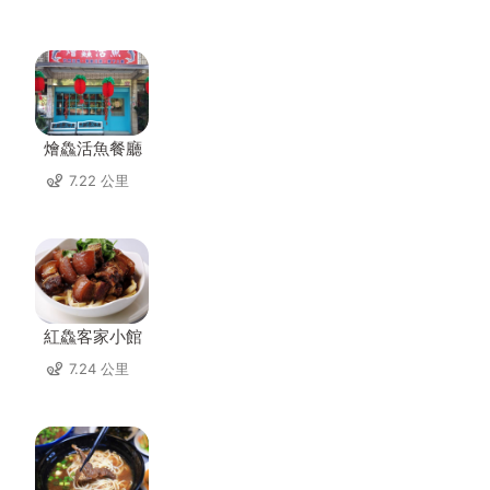
燴鱻活魚餐廳
7.22 公里
紅鱻客家小館
7.24 公里