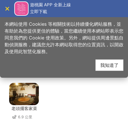
跳
遊桃園 APP 全新上線
到
立即下載
導覽
關閉
主
桃園觀光導覽網
首頁
>
想去的地方
>
美食、購物
>
益康泡菜(中央路店)
要
本網站使用 Cookies 等相關技術以持續優化網站服務，並
內
有助於為您提供更佳的體驗，當您繼續使用本網站即表示您
容
同意我們的 Cookie 使用政策。另外，網站提供周邊景點自
益康泡菜(中央路店) 周
區
動偵測服務，建議您允許本網站取得您的位置資訊，以開啟
塊
及使用此智慧化服務。
邊店家
我知道了
共有 225 間店家
老頭擺客家菜
6.9 公里