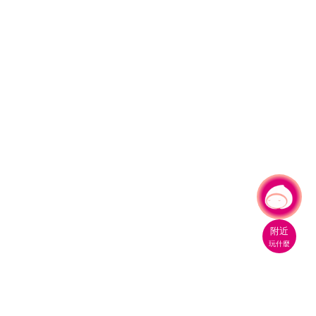
有事問小桃，一起遊桃園
|
附近
玩什麼