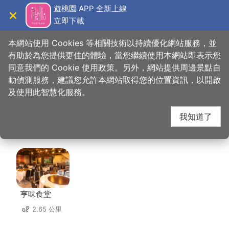
跳
遊桃園 APP 全新上線
到
立即下載
導覽
關閉
主
桃園觀光導覽網
首頁
>
想去的地方
>
美食、購物
>
連城原木藝術館
要
本網站使用 Cookies 等相關技術以持續優化網站服務，並
內
有助於為您提供更佳的體驗，當您繼續使用本網站即表示您
容
同意我們的 Cookie 使用政策。另外，網站提供周邊景點自
連城原木藝術館 周邊店
區
動偵測服務，建議您允許本網站取得您的位置資訊，以開啟
塊
及使用此智慧化服務。
家
我知道了
共有 143 間店家
亨味食堂
2.65 公里