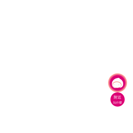
有事問小桃，一起遊桃園
|
附近
玩什麼