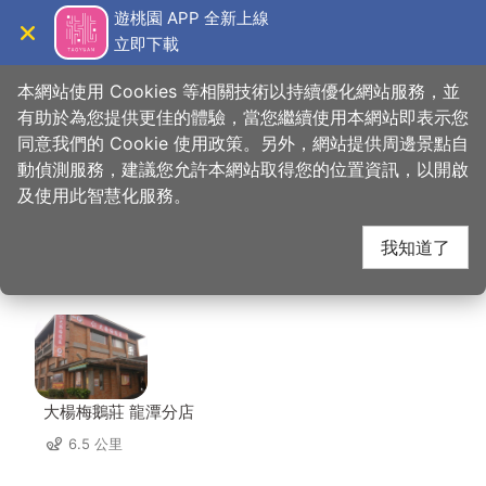
跳
遊桃園 APP 全新上線
到
立即下載
導覽
關閉
主
桃園觀光導覽網
首頁
>
想去的地方
>
美食、購物
>
連城原木藝術館
要
本網站使用 Cookies 等相關技術以持續優化網站服務，並
內
有助於為您提供更佳的體驗，當您繼續使用本網站即表示您
容
同意我們的 Cookie 使用政策。另外，網站提供周邊景點自
連城原木藝術館 周邊店
區
動偵測服務，建議您允許本網站取得您的位置資訊，以開啟
塊
及使用此智慧化服務。
家
我知道了
共有 143 間店家
大楊梅鵝莊 龍潭分店
6.5 公里