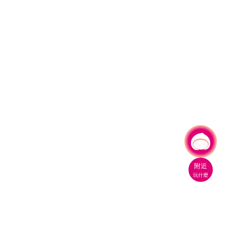
有事問小桃，一起遊桃園
附近
玩什麼