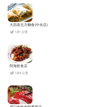
大四喜北方麵食(中央店)
1.81 公里
阿海飲食店
1.84 公里
威記肉乾肉鬆專賣店