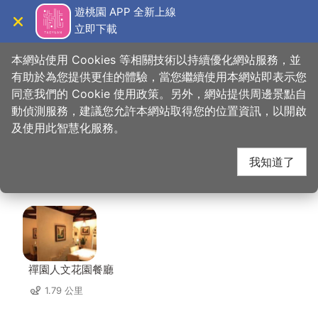
跳
遊桃園 APP 全新上線
到
立即下載
導覽
關閉
主
桃園觀光導覽網
首頁
>
想去的地方
>
美食、購物
>
黑松飲料博物館
要
本網站使用 Cookies 等相關技術以持續優化網站服務，並
內
有助於為您提供更佳的體驗，當您繼續使用本網站即表示您
容
同意我們的 Cookie 使用政策。另外，網站提供周邊景點自
黑松飲料博物館 周邊店
區
動偵測服務，建議您允許本網站取得您的位置資訊，以開啟
塊
及使用此智慧化服務。
家
我知道了
共有 282 間店家
禪園人文花園餐廳
1.79 公里