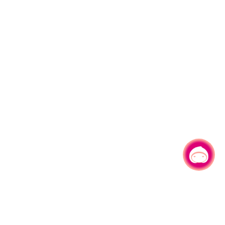
有事問小桃，一起遊桃園
|