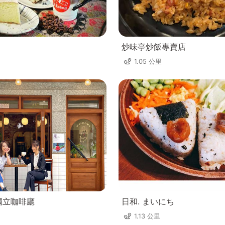
炒味亭炒飯專賣店
1.05 公里
獨立咖啡廳
日和. まいにち
1.13 公里