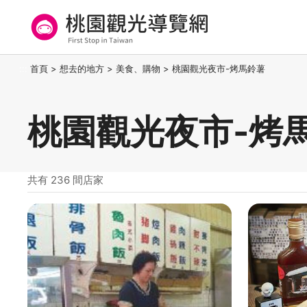
跳
到
主
要
桃園觀光導覽網
:::
首頁
>
想去的地方
>
美食、購物
>
桃園觀光夜市-烤馬鈴薯
內
容
區
桃園觀光夜市-烤
塊
共有 236 間店家