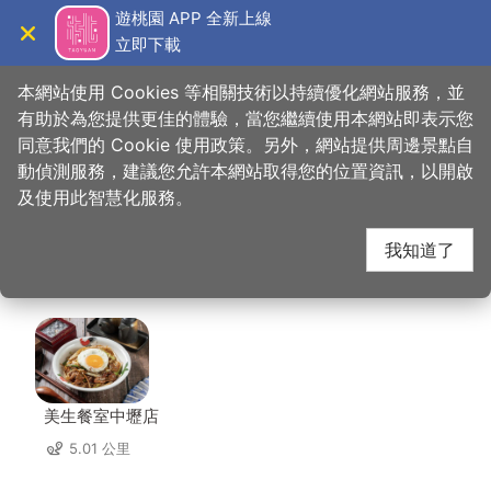
跳
遊桃園 APP 全新上線
到
立即下載
導覽
關閉
主
桃園觀光導覽網
首頁
>
想去的地方
>
美食、購物
>
阿美金三角點心
要
本網站使用 Cookies 等相關技術以持續優化網站服務，並
內
有助於為您提供更佳的體驗，當您繼續使用本網站即表示您
容
同意我們的 Cookie 使用政策。另外，網站提供周邊景點自
阿美金三角點心 周邊店
區
動偵測服務，建議您允許本網站取得您的位置資訊，以開啟
塊
及使用此智慧化服務。
家
我知道了
共有 298 間店家
美生餐室中壢店
5.01 公里