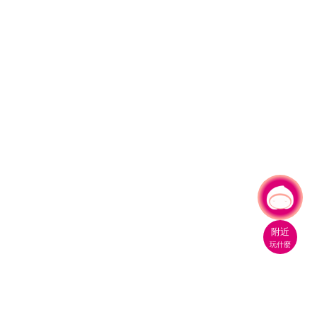
有事問小桃，一起遊桃園
附近
玩什麼