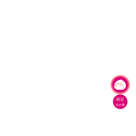
有事問小桃，一起遊桃園
附近
玩什麼