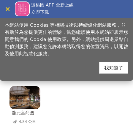
跳
遊桃園 APP 全新上線
到
立即下載
導覽
關閉
主
桃園觀光導覽網
首頁
>
想去的地方
>
美食、購物
>
台葡生技股份有限公司
要
本網站使用 Cookies 等相關技術以持續優化網站服務，並
內
有助於為您提供更佳的體驗，當您繼續使用本網站即表示您
容
同意我們的 Cookie 使用政策。另外，網站提供周邊景點自
台葡生技股份有限公司
區
動偵測服務，建議您允許本網站取得您的位置資訊，以開啟
塊
及使用此智慧化服務。
周邊店家
我知道了
共有 252 間店家
龍元宮商圈
4.84 公里