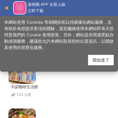
跳
遊桃園 APP 全新上線
到
立即下載
導覽
關閉
主
桃園觀光導覽網
首頁
>
想去的地方
>
美食、購物
>
德門居農場
要
本網站使用 Cookies 等相關技術以持續優化網站服務，並
內
有助於為您提供更佳的體驗，當您繼續使用本網站即表示您
容
同意我們的 Cookie 使用政策。另外，網站提供周邊景點自
德門居農場 周邊店家
區
動偵測服務，建議您允許本網站取得您的位置資訊，以開啟
塊
及使用此智慧化服務。
共有 105 間店家
我知道了
卡諾咖啡生活館
7.23 公里