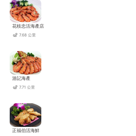
花枝忠活海產店
7.68 公里
游記海產
7.71 公里
正福伯活海鮮