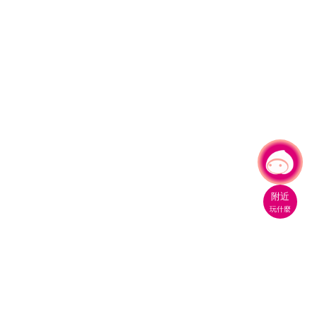
有事問小桃，一起遊桃園
附近
玩什麼