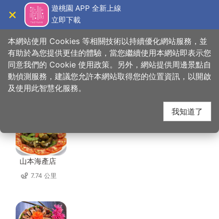
跳
遊桃園 APP 全新上線
到
立即下載
導覽
關閉
主
桃園觀光導覽網
首頁
>
想去的地方
>
美食、購物
>
德門居農場
要
本網站使用 Cookies 等相關技術以持續優化網站服務，並
內
有助於為您提供更佳的體驗，當您繼續使用本網站即表示您
容
同意我們的 Cookie 使用政策。另外，網站提供周邊景點自
德門居農場 周邊店家
區
動偵測服務，建議您允許本網站取得您的位置資訊，以開啟
塊
及使用此智慧化服務。
共有 105 間店家
我知道了
山本海產店
7.74 公里