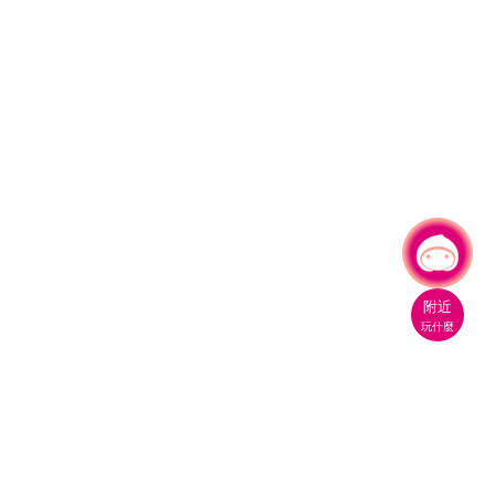
有事問小桃，一起遊桃園
附近
玩什麼