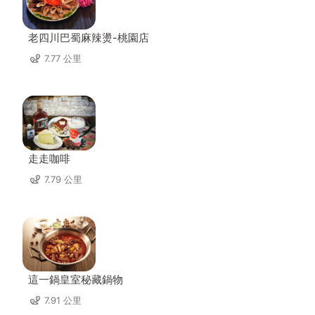
老四川巴蜀麻辣燙-桃園店
7.77 公里
走走咖啡
7.79 公里
這一鍋皇室秘藏鍋物
7.91 公里