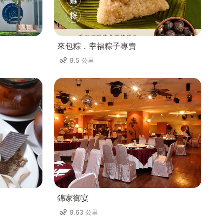
來包粽．幸福粽子專賣
9.5 公里
錦家御宴
9.63 公里