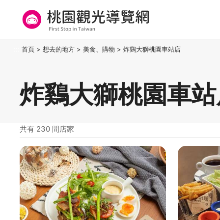
跳
到
主
要
桃園觀光導覽網
:::
首頁
>
想去的地方
>
美食、購物
>
炸鷄大獅桃園車站店
內
容
區
炸鷄大獅桃園車站
塊
共有 230 間店家