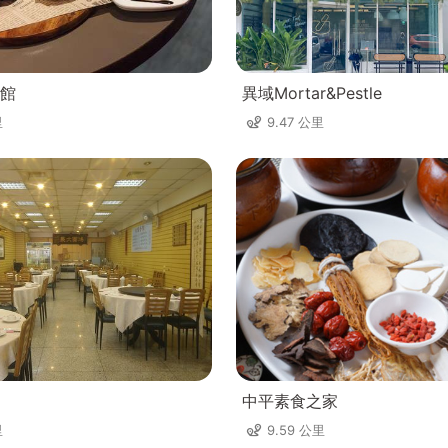
館
異域Mortar&Pestle
里
9.47 公里
中平素食之家
里
9.59 公里