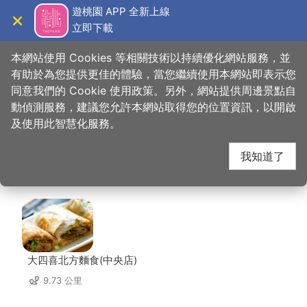
跳
遊桃園 APP 全新上線
到
立即下載
導覽
關閉
主
桃園觀光導覽網
首頁
>
想去的地方
>
美食、購物
>
炸鷄大獅桃園車站店
要
本網站使用 Cookies 等相關技術以持續優化網站服務，並
內
有助於為您提供更佳的體驗，當您繼續使用本網站即表示您
容
同意我們的 Cookie 使用政策。另外，網站提供周邊景點自
炸鷄大獅桃園車站店 周
區
動偵測服務，建議您允許本網站取得您的位置資訊，以開啟
塊
及使用此智慧化服務。
邊店家
我知道了
共有 230 間店家
大四喜北方麵食(中央店)
9.73 公里