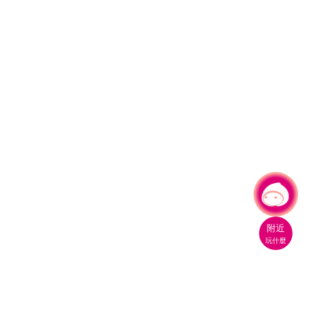
有事問小桃，一起遊桃園
附近
玩什麼