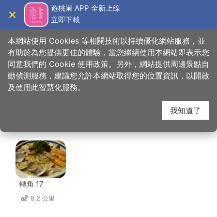
跳
遊桃園 APP 全新上線
到
立即下載
導覽
關閉
主
桃園觀光導覽網
首頁
>
想去的地方
>
美食、購物
>
興國市場-源豐生鮮
要
本網站使用 Cookies 等相關技術以持續優化網站服務，並
內
有助於為您提供更佳的體驗，當您繼續使用本網站即表示您
容
同意我們的 Cookie 使用政策。另外，網站提供周邊景點自
興國市場-源豐生鮮 周
區
動偵測服務，建議您允許本網站取得您的位置資訊，以開啟
塊
及使用此智慧化服務。
邊店家
我知道了
共有 243 間店家
轉角 17
8.2 公里