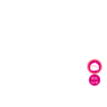
有事問小桃，一起遊桃園
附近
玩什麼