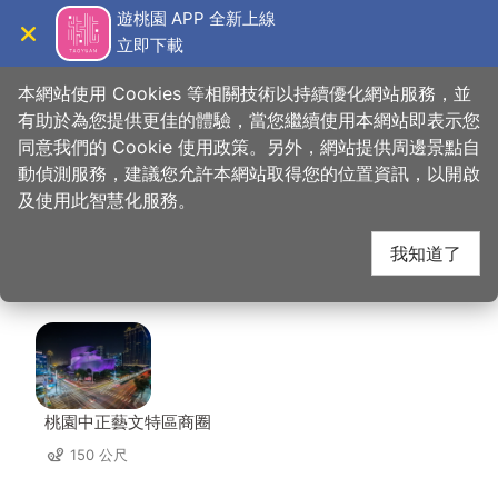
跳
遊桃園 APP 全新上線
到
立即下載
導覽
關閉
主
桃園觀光導覽網
首頁
>
想去的地方
>
美食、購物
>
峸老滷湘川滷味
要
本網站使用 Cookies 等相關技術以持續優化網站服務，並
內
有助於為您提供更佳的體驗，當您繼續使用本網站即表示您
容
同意我們的 Cookie 使用政策。另外，網站提供周邊景點自
峸老滷湘川滷味 周邊店
區
動偵測服務，建議您允許本網站取得您的位置資訊，以開啟
塊
及使用此智慧化服務。
家
我知道了
共有 199 間店家
桃園中正藝文特區商圈
150 公尺