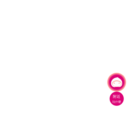
有事問小桃，一起遊桃園
|
附近
玩什麼