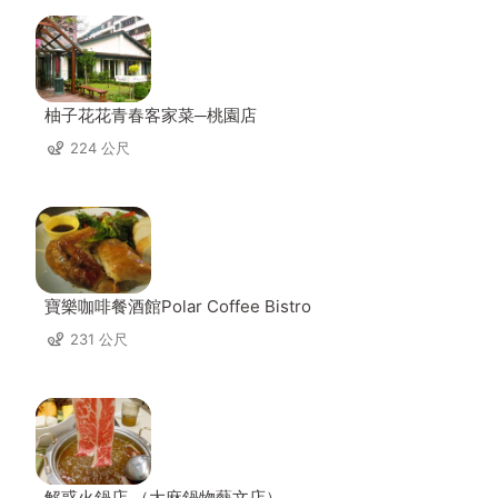
柚子花花青春客家菜─桃園店
224 公尺
寶樂咖啡餐酒館Polar Coffee Bistro
231 公尺
解惑火鍋店 （大麻鍋物藝文店）