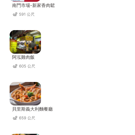
南門市場-新家香肉鬆
591 公尺
阿泓雞肉飯
605 公尺
貝里斯義大利麵餐廳
659 公尺