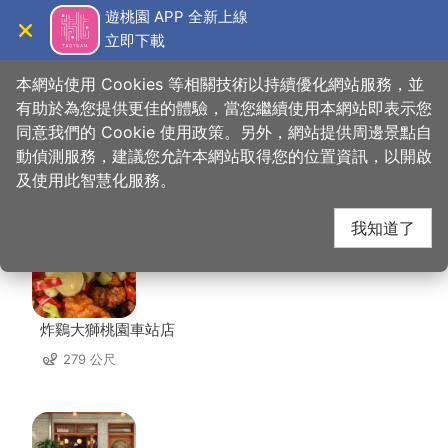
跳
遊桃園 APP 全新上線
到
立即下載
導覽
關閉
主
桃園觀光導覽網
首頁
>
想去的地方
>
美食、購物
>
統領廣場
要
本網站使用 Cookies 等相關技術以持續優化網站服務，並
內
有助於為您提供更佳的體驗，當您繼續使用本網站即表示您
容
同意我們的 Cookie 使用政策。另外，網站提供周邊景點自
統領廣場 周邊店家
區
動偵測服務，建議您允許本網站取得您的位置資訊，以開啟
塊
及使用此智慧化服務。
共有 233 間店家
我知道了
炸鷄大獅桃園車站店
279 公尺