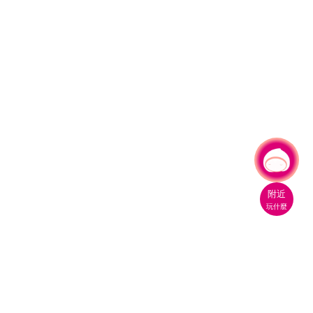
有事問小桃，一起遊桃園
附近
玩什麼