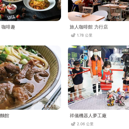
un 咖啡趣
旅人咖啡館 力行店
1.78 公里
麵館
祥儀機器人夢工廠
2.06 公里