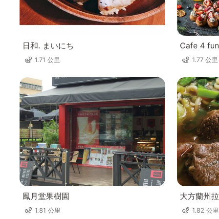
日和. まいにち
Cafe 4 f
1.71 公里
1.77 公里
鳳月堂果樹園
大方蘭州拉
1.81 公里
1.82 公里