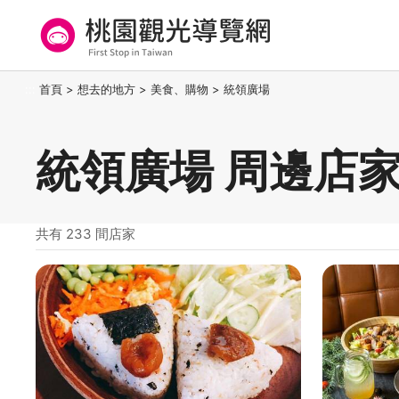
跳
到
主
要
桃園觀光導覽網
:::
首頁
>
想去的地方
>
美食、購物
>
統領廣場
內
容
區
統領廣場 周邊店
塊
共有 233 間店家