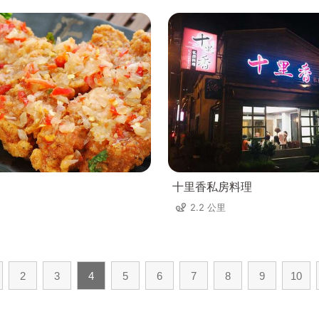
十里香私房料理
2.2 公里
2
3
4
5
6
7
8
9
10