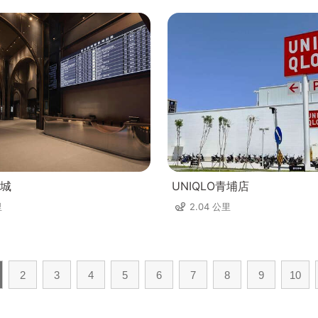
城
UNIQLO青埔店
里
2.04 公里
2
3
4
5
6
7
8
9
10