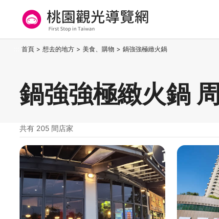
跳
到
主
要
桃園觀光導覽網
:::
首頁
>
想去的地方
>
美食、購物
>
鍋強強極緻火鍋
內
容
區
鍋強強極緻火鍋 
塊
共有 205 間店家