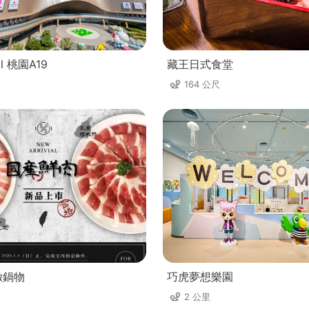
ll 桃園A19
藏王日式食堂
164 公尺
緻鍋物
巧虎夢想樂園
2 公里