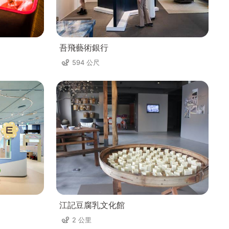
吾飛藝術銀行
594 公尺
江記豆腐乳文化館
2 公里