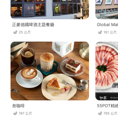
正麥德國啤酒主題餐廳
Global Ma
25 公尺
161 公尺
叁咖啡
55POT精
747 公尺
765 公尺