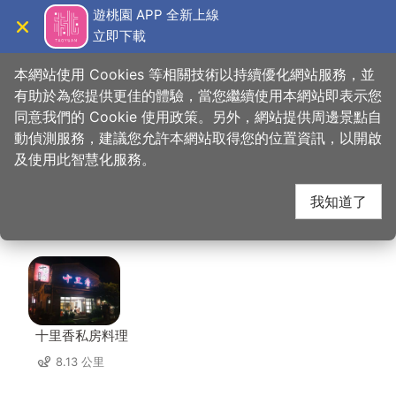
跳
遊桃園 APP 全新上線
到
立即下載
導覽
關閉
主
桃園觀光導覽網
首頁
>
想去的地方
>
美食、購物
>
大瑋叔叔手作大福專賣店
要
本網站使用 Cookies 等相關技術以持續優化網站服務，並
內
有助於為您提供更佳的體驗，當您繼續使用本網站即表示您
容
同意我們的 Cookie 使用政策。另外，網站提供周邊景點自
大瑋叔叔手作大福專賣
區
動偵測服務，建議您允許本網站取得您的位置資訊，以開啟
塊
及使用此智慧化服務。
店 周邊店家
我知道了
共有 256 間店家
十里香私房料理
8.13 公里