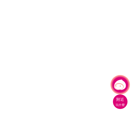
有事問小桃，一起遊桃園
附近
玩什麼