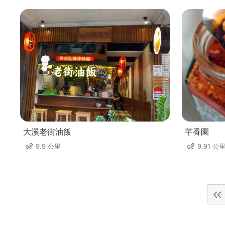
大溪老街油飯
芊香園
9.9 公里
9.91 公