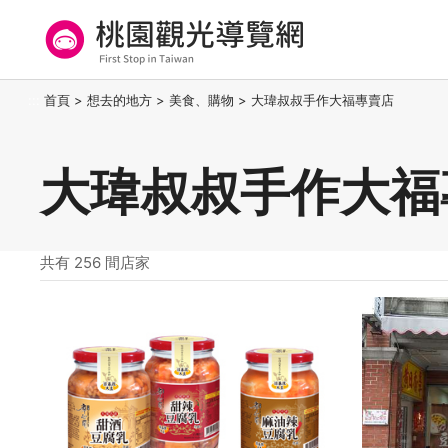
跳
到
主
要
桃園觀光導覽網
:::
首頁
>
想去的地方
>
美食、購物
>
大瑋叔叔手作大福專賣店
內
容
區
大瑋叔叔手作大福
塊
共有 256 間店家