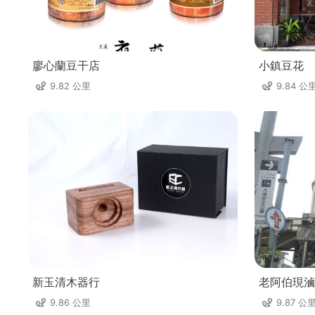
廖心蘭豆干店
小鎮豆花
9.82 公里
9.84 公
新玉清木器行
老阿伯現滷
9.86 公里
9.87 公