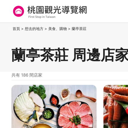
跳
到
主
要
桃園觀光導覽網
:::
首頁
>
想去的地方
>
美食、購物
>
蘭亭茶莊
內
容
區
蘭亭茶莊 周邊店
塊
共有 186 間店家