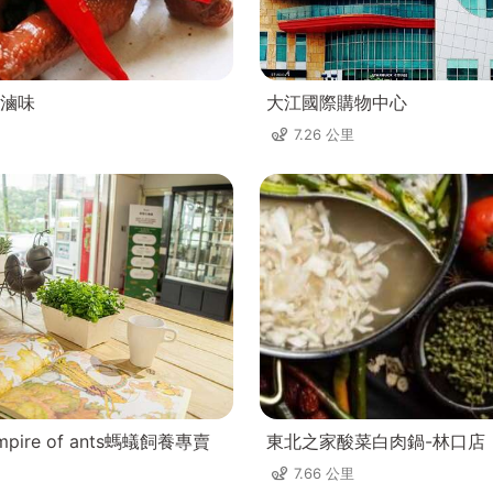
滷味
大江國際購物中心
7.26 公里
ire of ants螞蟻飼養專賣
東北之家酸菜白肉鍋-林口店
7.66 公里