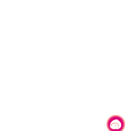
有事問小桃，一起遊桃園
|