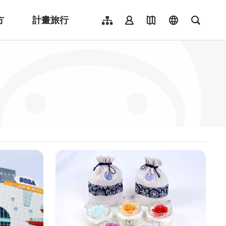
方
計畫旅行
網站導覽
會員登入
地圖導覽
language
全文檢
English
日本語
한국어
簡體中文
Indonesia
ไทย
Người việt nam