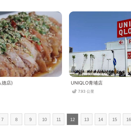
八德店)
UNIQLO青埔店
7.93 公里
7
8
9
10
11
12
13
14
15
16