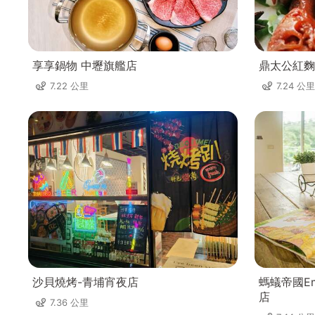
享享鍋物 中壢旗艦店
鼎太公紅麴
7.22 公里
7.24 公里
沙貝燒烤-青埔宵夜店
螞蟻帝國Emp
店
7.36 公里