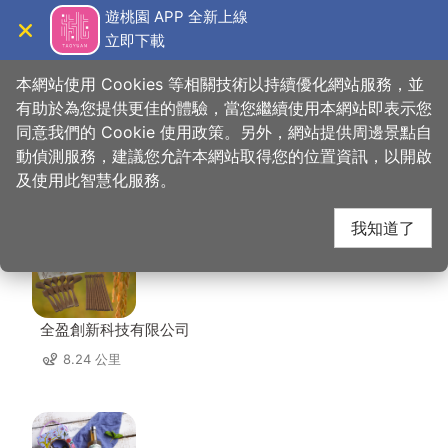
跳
遊桃園 APP 全新上線
到
立即下載
導覽
關閉
主
桃園觀光導覽網
首頁
>
想去的地方
>
美食、購物
>
蘭亭茶莊
要
本網站使用 Cookies 等相關技術以持續優化網站服務，並
內
有助於為您提供更佳的體驗，當您繼續使用本網站即表示您
容
同意我們的 Cookie 使用政策。另外，網站提供周邊景點自
蘭亭茶莊 周邊店家
區
動偵測服務，建議您允許本網站取得您的位置資訊，以開啟
塊
及使用此智慧化服務。
共有 186 間店家
我知道了
全盈創新科技有限公司
8.24 公里