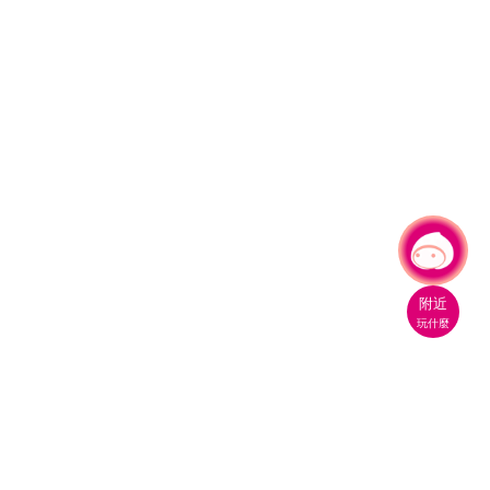
有事問小桃，一起遊桃園
附近
玩什麼