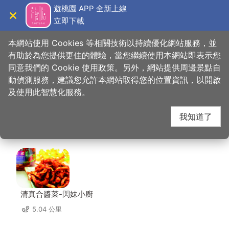
跳
遊桃園 APP 全新上線
到
立即下載
導覽
關閉
主
桃園觀光導覽網
首頁
>
想去的地方
>
美食、購物
>
威記肉乾肉鬆專賣店
要
本網站使用 Cookies 等相關技術以持續優化網站服務，並
內
有助於為您提供更佳的體驗，當您繼續使用本網站即表示您
容
同意我們的 Cookie 使用政策。另外，網站提供周邊景點自
威記肉乾肉鬆專賣店 周
區
動偵測服務，建議您允許本網站取得您的位置資訊，以開啟
塊
及使用此智慧化服務。
邊店家
我知道了
共有 244 間店家
清真合醬菜-閃妹小廚
5.04 公里