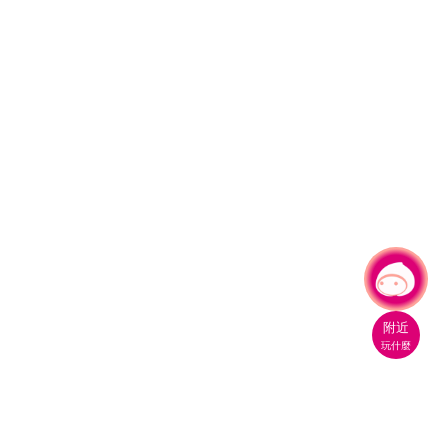
有事問小桃，一起遊桃園
附近
玩什麼