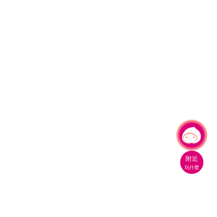
有事問小桃，一起遊桃園
附近
玩什麼