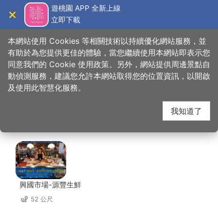
跳
遊桃園 APP 全新上線
到
立即下載
導覽
關閉
主
桃園觀光導覽網
首頁
>
想去的地方
>
美食、購物
>
威記肉乾肉鬆專賣店
要
本網站使用 Cookies 等相關技術以持續優化網站服務，並
內
有助於為您提供更佳的體驗，當您繼續使用本網站即表示您
容
同意我們的 Cookie 使用政策。另外，網站提供周邊景點自
威記肉乾肉鬆專賣店 周
區
動偵測服務，建議您允許本網站取得您的位置資訊，以開啟
塊
及使用此智慧化服務。
邊店家
我知道了
共有 244 間店家
興國市場-源豐生鮮
52 公尺