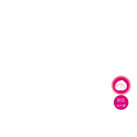
有事問小桃，一起遊桃園
附近
玩什麼