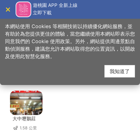
跳
遊桃園 APP 全新上線
到
立即下載
導覽
關閉
主
桃園觀光導覽網
首頁
>
想去的地方
>
美食、購物
>
威記肉乾肉鬆專賣店
要
本網站使用 Cookies 等相關技術以持續優化網站服務，並
內
有助於為您提供更佳的體驗，當您繼續使用本網站即表示您
容
同意我們的 Cookie 使用政策。另外，網站提供周邊景點自
威記肉乾肉鬆專賣店 周
區
動偵測服務，建議您允許本網站取得您的位置資訊，以開啟
塊
及使用此智慧化服務。
邊店家
我知道了
共有 244 間店家
大中壢鵝莊
1.58 公里