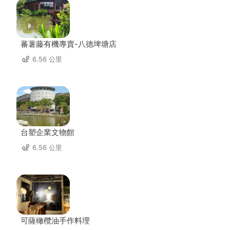
蕃薯藤有機專賣-八德埤塘店
6.56 公里
台塑企業文物館
6.56 公里
可薩橄欖油手作料理