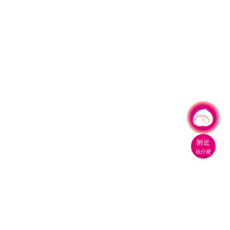
有事問小桃，一起遊桃園
附近
玩什麼