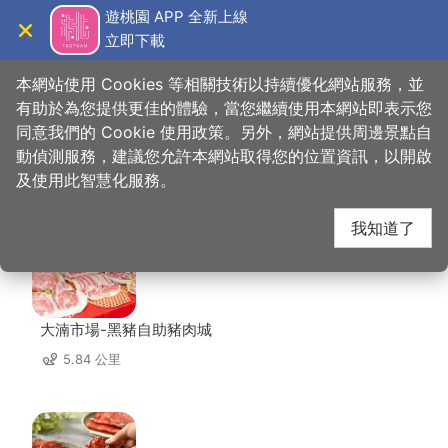
跳
遊桃園 APP 全新上線
到
立即下載
導覽
關閉
主
桃園觀光導覽網
首頁
>
想去的地方
>
美食、購物
>
陳秋剛綿綿冰
要
本網站使用 Cookies 等相關技術以持續優化網站服務，並
內
有助於為您提供更佳的體驗，當您繼續使用本網站即表示您
容
同意我們的 Cookie 使用政策。另外，網站提供周邊景點自
陳秋剛綿綿冰 周邊店家
區
動偵測服務，建議您允許本網站取得您的位置資訊，以開啟
塊
及使用此智慧化服務。
共有 155 間店家
我知道了
大湳市場-黑豬自助豬肉城
5.84 公里