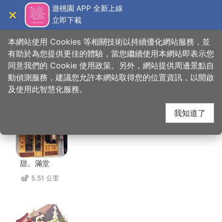
跳
遊桃園 APP 全新上線
到
立即下載
導覽
關閉
主
桃園觀光導覽網
首頁
>
想去的地方
>
美食、購物
>
陳秋剛綿綿冰
要
本網站使用 Cookies 等相關技術以持續優化網站服務，並
內
有助於為您提供更佳的體驗，當您繼續使用本網站即表示您
容
同意我們的 Cookie 使用政策。另外，網站提供周邊景點自
陳秋剛綿綿冰 周邊店家
區
動偵測服務，建議您允許本網站取得您的位置資訊，以開啟
塊
及使用此智慧化服務。
共有 155 間店家
我知道了
甜。滿堂
5.51 公里