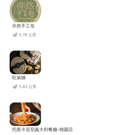
亦然手工皂
5.78 公里
旺萊獅
5.83 公里
托斯卡尼尼義大利餐廳-桃園店