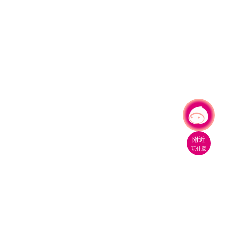
有事問小桃，一起遊桃園
附近
玩什麼