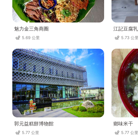
魅力金三角商圈
江記豆腐乳
5.69 公里
5.73 公
郭元益糕餅博物館
鄉味米干
5.77 公里
5.77 公