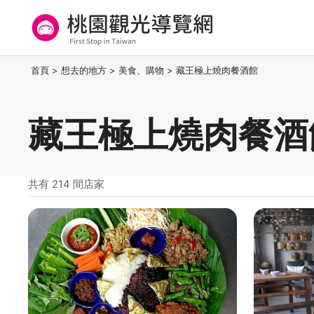
跳
到
主
要
桃園觀光導覽網
:::
首頁
>
想去的地方
>
美食、購物
>
藏王極上燒肉餐酒館
內
容
區
藏王極上燒肉餐酒
塊
共有 214 間店家