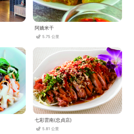
阿嬌米干
5.75 公里
七彩雲南(忠貞店)
5.81 公里