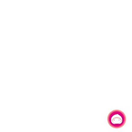
有事問小桃，一起遊桃園
|