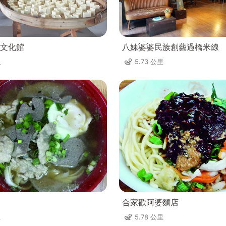
文化館
八妹婆婆民族創藝過橋米線
里
5.73 公里
合家歡阿婆麵店
里
5.78 公里