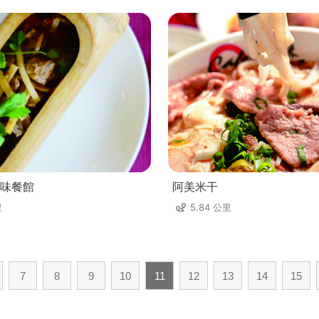
味餐館
阿美米干
里
5.84 公里
7
8
9
10
11
12
13
14
15