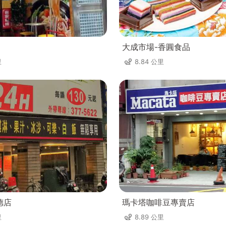
大成市場-香圓食品
里
8.84 公里
德店
瑪卡塔咖啡豆專賣店
里
8.89 公里