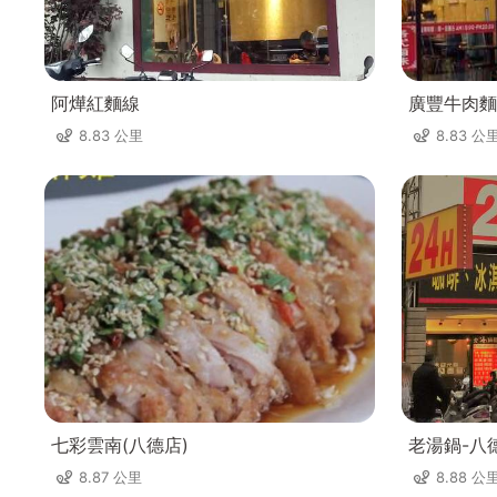
阿燁紅麵線
廣豐牛肉麵
8.83 公里
8.83 公
七彩雲南(八德店)
老湯鍋-八
8.87 公里
8.88 公