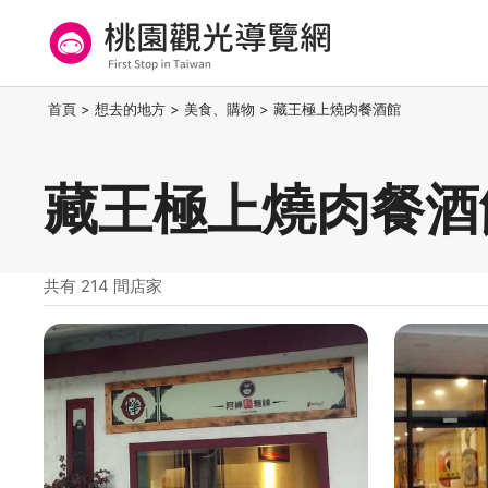
跳
到
主
要
桃園觀光導覽網
:::
首頁
>
想去的地方
>
美食、購物
>
藏王極上燒肉餐酒館
內
容
區
藏王極上燒肉餐酒
塊
共有 214 間店家