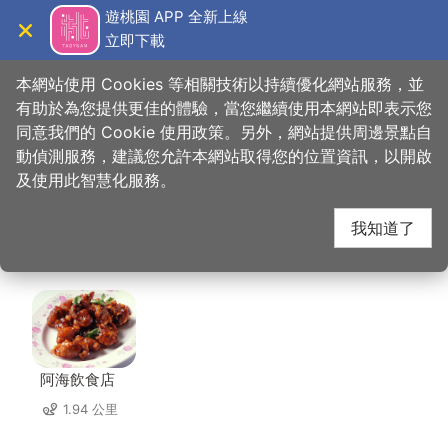
跳
遊桃園 APP 全新上線
到
立即下載
導覽
關閉
主
桃園觀光導覽網
首頁
>
想去的地方
>
美食、購物
>
藏王極上燒肉餐酒館
要
本網站使用 Cookies 等相關技術以持續優化網站服務，並
內
有助於為您提供更佳的體驗，當您繼續使用本網站即表示您
容
同意我們的 Cookie 使用政策。另外，網站提供周邊景點自
藏王極上燒肉餐酒館 周
區
動偵測服務，建議您允許本網站取得您的位置資訊，以開啟
塊
及使用此智慧化服務。
邊店家
我知道了
共有 214 間店家
阿海飲食店
1.94 公里