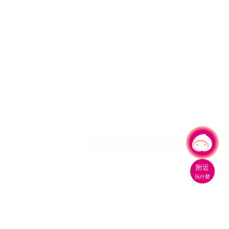
有事問小桃，一起遊桃園
附近
玩什麼