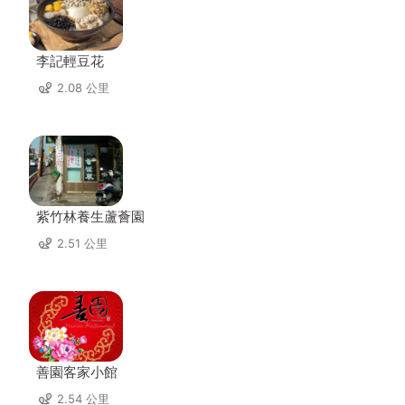
李記輕豆花
2.08 公里
紫竹林養生蘆薈園
2.51 公里
善園客家小館
2.54 公里