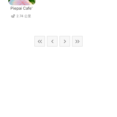
Piepai Cafe'
2.74 公里