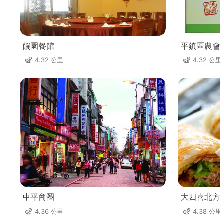
饌園餐館
平鎮區農會
4.32 公里
4.32 公
中平商圈
大四喜北方
4.36 公里
4.38 公