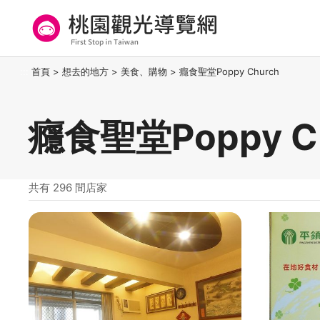
跳
到
主
要
桃園觀光導覽網
:::
首頁
>
想去的地方
>
美食、購物
>
癮食聖堂Poppy Church
內
容
區
癮食聖堂Poppy C
塊
共有 296 間店家