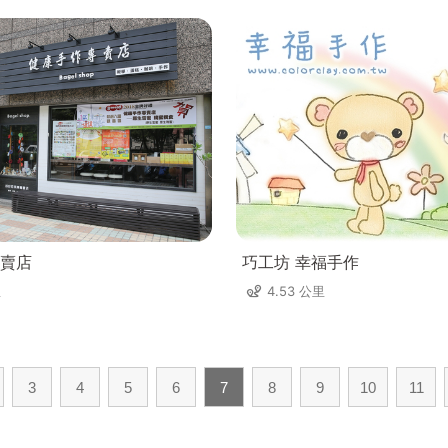
賣店
巧工坊 幸福手作
里
4.53 公里
3
4
5
6
7
8
9
10
11