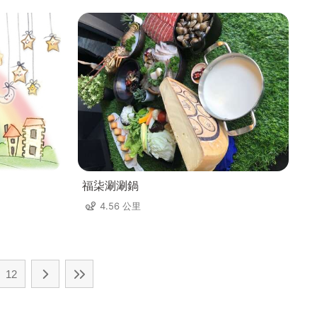
福柒涮涮鍋
4.56 公里
12