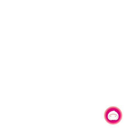
有事問小桃，一起遊桃園
|