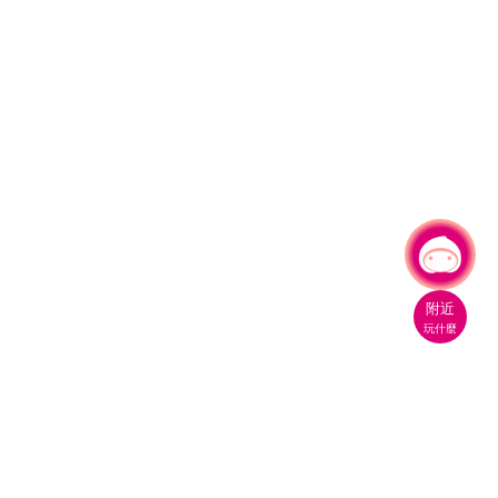
有事問小桃，一起遊桃園
|
附近
玩什麼