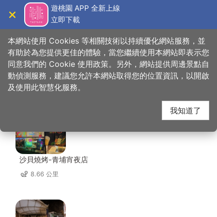
跳
遊桃園 APP 全新上線
到
立即下載
導覽
關閉
主
桃園觀光導覽網
首頁
>
想去的地方
>
美食、購物
>
李記輕豆花
要
本網站使用 Cookies 等相關技術以持續優化網站服務，並
內
有助於為您提供更佳的體驗，當您繼續使用本網站即表示您
容
同意我們的 Cookie 使用政策。另外，網站提供周邊景點自
李記輕豆花 周邊店家
區
動偵測服務，建議您允許本網站取得您的位置資訊，以開啟
塊
及使用此智慧化服務。
共有 254 間店家
我知道了
沙貝燒烤-青埔宵夜店
8.66 公里