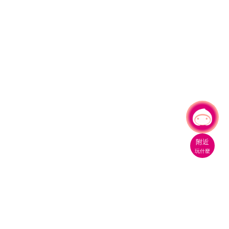
有事問小桃，一起遊桃園
附近
玩什麼