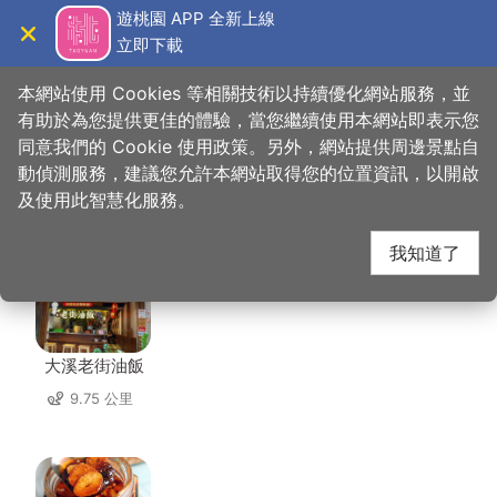
跳
遊桃園 APP 全新上線
到
立即下載
導覽
關閉
主
桃園觀光導覽網
首頁
>
想去的地方
>
美食、購物
>
李記輕豆花
要
本網站使用 Cookies 等相關技術以持續優化網站服務，並
內
有助於為您提供更佳的體驗，當您繼續使用本網站即表示您
容
同意我們的 Cookie 使用政策。另外，網站提供周邊景點自
李記輕豆花 周邊店家
區
動偵測服務，建議您允許本網站取得您的位置資訊，以開啟
塊
及使用此智慧化服務。
共有 254 間店家
我知道了
大溪老街油飯
9.75 公里