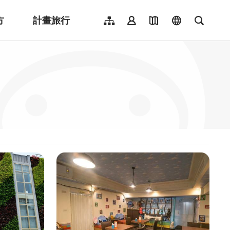
方
計畫旅行
網站導覽
會員登入
地圖導覽
language
全文檢
English
日本語
한국어
簡體中文
Indonesia
ไทย
Người việt nam