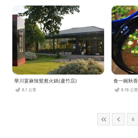
華川宴麻辣鴛鴦火鍋(蘆竹店)
食一碗秋香
8.1 公里
8.18 公里
6