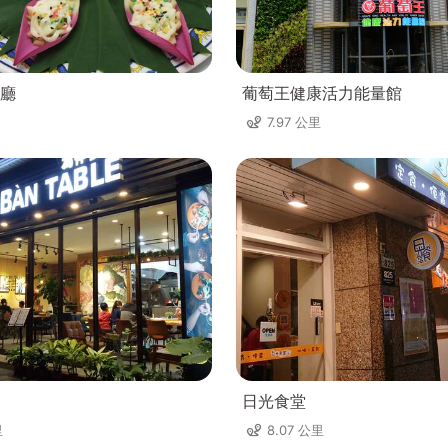
廳
葡萄王健康活力能量館
7.97 公里
日光食堂
里
8.07 公里