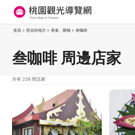
跳
到
主
要
桃園觀光導覽網
:::
首頁
>
想去的地方
>
美食、購物
>
叁咖啡
內
容
區
叁咖啡 周邊店家
塊
共有 236 間店家