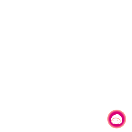
有事問小桃，一起遊桃園
|