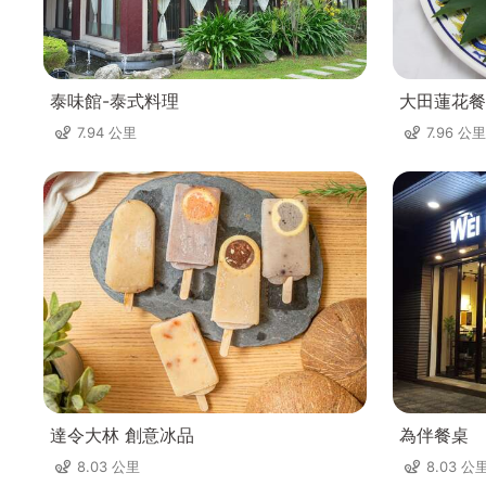
泰味館-泰式料理
大田蓮花餐
7.94 公里
7.96 公里
達令大林 創意冰品
為伴餐桌
8.03 公里
8.03 公