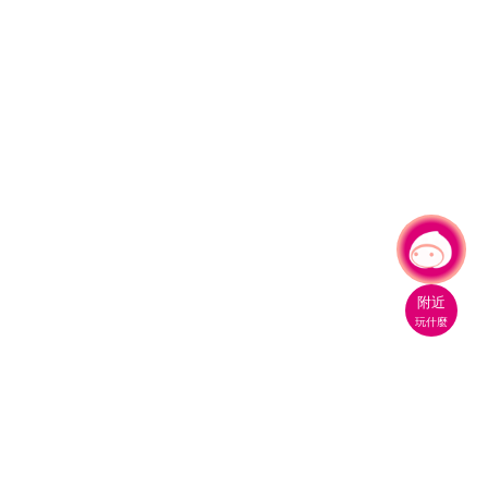
有事問小桃，一起遊桃園
附近
玩什麼