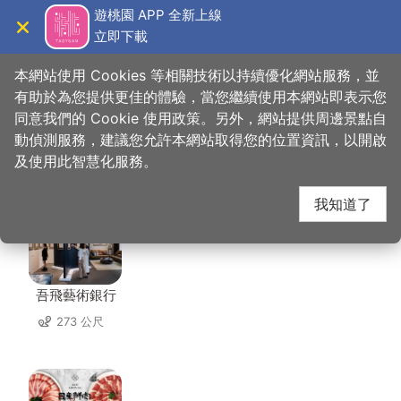
跳
遊桃園 APP 全新上線
到
立即下載
導覽
關閉
主
桃園觀光導覽網
首頁
>
想去的地方
>
美食、購物
>
叁咖啡
要
本網站使用 Cookies 等相關技術以持續優化網站服務，並
內
有助於為您提供更佳的體驗，當您繼續使用本網站即表示您
容
同意我們的 Cookie 使用政策。另外，網站提供周邊景點自
叁咖啡 周邊店家
區
動偵測服務，建議您允許本網站取得您的位置資訊，以開啟
塊
及使用此智慧化服務。
共有 236 間店家
我知道了
吾飛藝術銀行
273 公尺