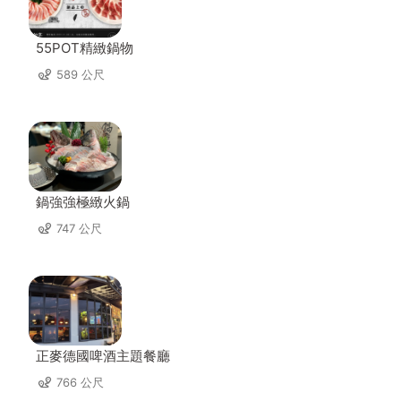
55POT精緻鍋物
589 公尺
鍋強強極緻火鍋
747 公尺
正麥德國啤酒主題餐廳
766 公尺