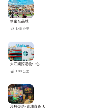
華泰名品城
1.46 公里
大江國際購物中心
1.88 公里
沙貝燒烤-青埔宵夜店