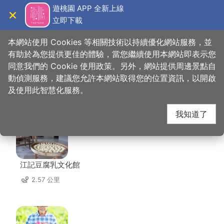
跳
遊桃園 APP 全新上線
到
立即下載
導覽
關閉
主
桃園觀光導覽網
首頁
>
想去的地方
>
美食、購物
>
叁咖啡
要
本網站使用 Cookies 等相關技術以持續優化網站服務，並
內
有助於為您提供更佳的體驗，當您繼續使用本網站即表示您
容
同意我們的 Cookie 使用政策。另外，網站提供周邊景點自
叁咖啡 周邊店家
區
動偵測服務，建議您允許本網站取得您的位置資訊，以開啟
塊
及使用此智慧化服務。
共有 236 間店家
我知道了
江記豆腐乳文化館
2.57 公里