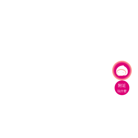
有事問小桃，一起遊桃園
|
附近
玩什麼