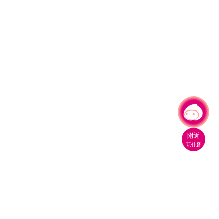
有事問小桃，一起遊桃園
|
附近
玩什麼