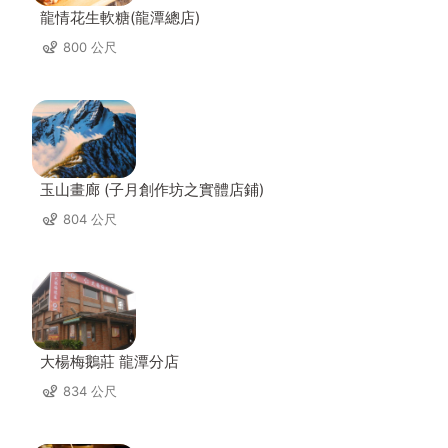
龍情花生軟糖(龍潭總店)
800 公尺
玉山畫廊 (子月創作坊之實體店鋪)
804 公尺
大楊梅鵝莊 龍潭分店
834 公尺