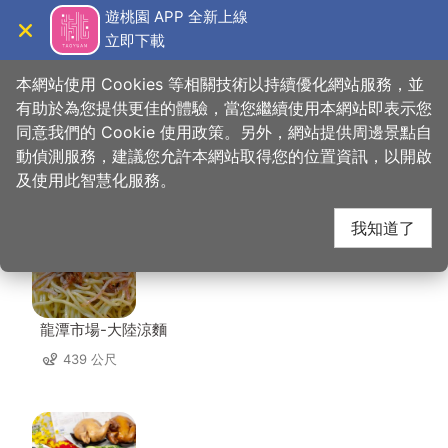
跳
遊桃園 APP 全新上線
到
立即下載
導覽
關閉
主
桃園觀光導覽網
首頁
>
想去的地方
>
美食、購物
>
知味花生軟糖
要
本網站使用 Cookies 等相關技術以持續優化網站服務，並
內
有助於為您提供更佳的體驗，當您繼續使用本網站即表示您
容
同意我們的 Cookie 使用政策。另外，網站提供周邊景點自
知味花生軟糖 周邊店家
區
動偵測服務，建議您允許本網站取得您的位置資訊，以開啟
塊
及使用此智慧化服務。
共有 226 間店家
我知道了
龍潭市場-大陸涼麵
439 公尺