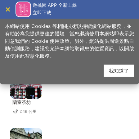
跳
遊桃園 APP 全新上線
到
立即下載
導覽
關閉
主
桃園觀光導覽網
首頁
>
想去的地方
>
美食、購物
>
知味花生軟糖
要
本網站使用 Cookies 等相關技術以持續優化網站服務，並
內
有助於為您提供更佳的體驗，當您繼續使用本網站即表示您
容
同意我們的 Cookie 使用政策。另外，網站提供周邊景點自
知味花生軟糖 周邊店家
區
動偵測服務，建議您允許本網站取得您的位置資訊，以開啟
塊
及使用此智慧化服務。
共有 226 間店家
我知道了
蘭室茶坊
7.46 公里