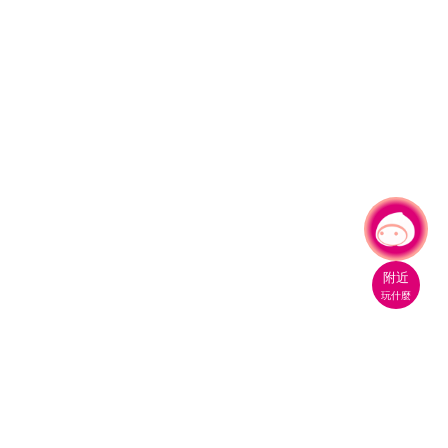
有事問小桃，一起遊桃園
附近
玩什麼