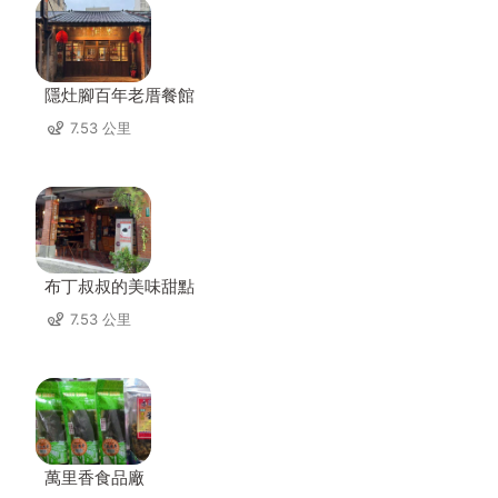
隱灶腳百年老厝餐館
7.53 公里
布丁叔叔的美味甜點
7.53 公里
萬里香食品廠