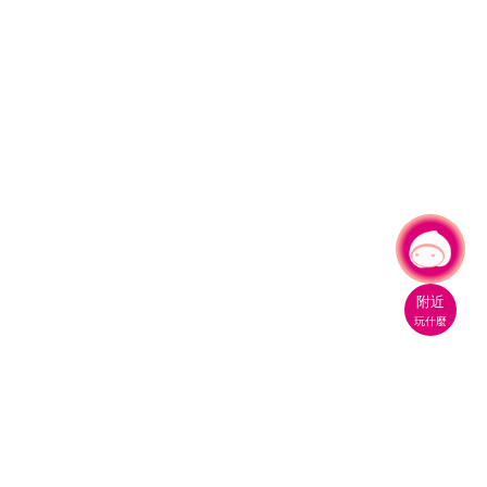
有事問小桃，一起遊桃園
|
附近
玩什麼