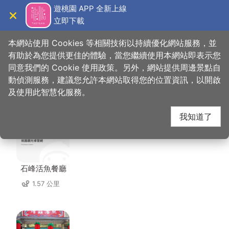
跳
遊桃園 APP 全新上線
到
立即下載
導覽
關閉
主
桃園觀光導覽網
首頁
>
想去的地方
>
美食、購物
>
金園活魚餐廳
要
本網站使用 Cookies 等相關技術以持續優化網站服務，並
內
有助於為您提供更佳的體驗，當您繼續使用本網站即表示您
容
同意我們的 Cookie 使用政策。另外，網站提供周邊景點自
金園活魚餐廳 周邊店家
區
動偵測服務，建議您允許本網站取得您的位置資訊，以開啟
塊
及使用此智慧化服務。
共有 163 間店家
我知道了
石峰活魚餐廳
1.57 公里