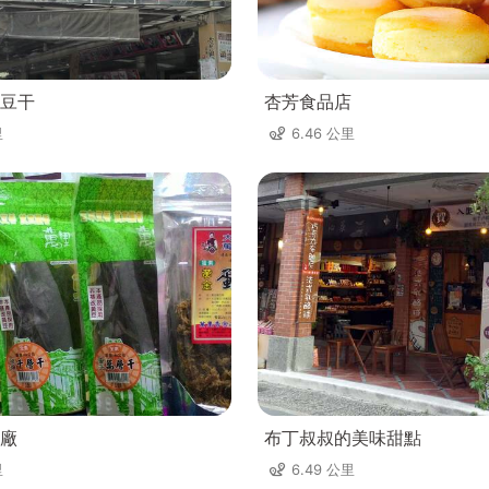
豆干
杏芳食品店
里
6.46 公里
廠
布丁叔叔的美味甜點
里
6.49 公里