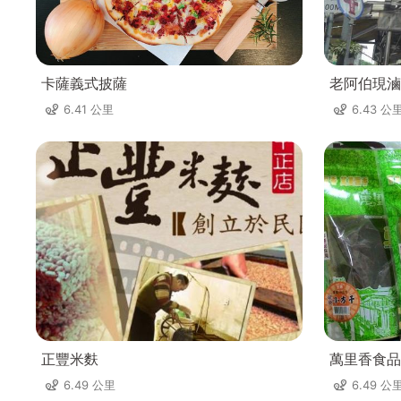
卡薩義式披薩
老阿伯現滷
6.41 公里
6.43 公
正豐米麩
萬里香食品
6.49 公里
6.49 公