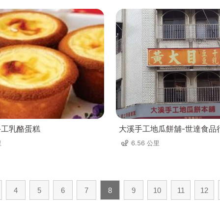
手工乳酪蛋糕
大溪手工地瓜餅舖-世達食品
里
6.56 公里
4
5
6
7
8
9
10
11
12