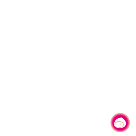
有事問小桃，一起遊桃園
|