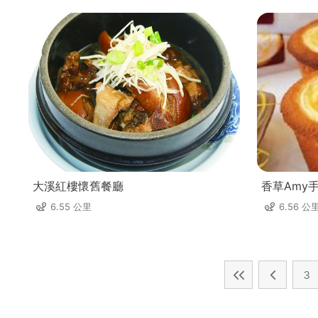
大溪紅樓懷舊餐廳
香草Amy
6.55 公里
6.56 公
3