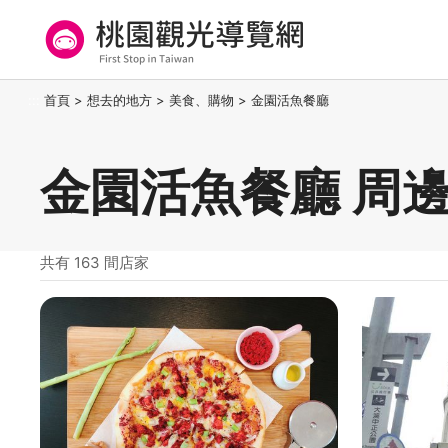
跳
到
主
要
桃園觀光導覽網
:::
首頁
>
想去的地方
>
美食、購物
>
金園活魚餐廳
內
容
區
金園活魚餐廳 周
塊
共有 163 間店家