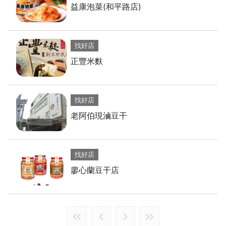
益康泡菜(和平路店)
找好店
正豐米麩
找好店
老阿伯現滷豆干
找好店
廖心蘭豆干店