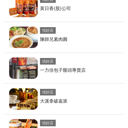
黃日香(股)公司
找好店
陳師兄素肉圓
找好店
一力佳包子饅頭專賣店
找好店
大溪拿破崙派
找好店