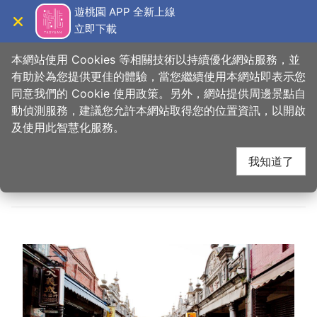
跳
遊桃園 APP 全新上線
到
立即下載
導覽
關閉
主
桃園觀光導覽網
首頁
>
想做的事
>
多元行程
>
主題TAG
要
本網站使用 Cookies 等相關技術以持續優化網站服務，並
內
有助於為您提供更佳的體驗，當您繼續使用本網站即表示您
容
同意我們的 Cookie 使用政策。另外，網站提供周邊景點自
主題TAG(大溪老城區)
區
動偵測服務，建議您允許本網站取得您的位置資訊，以開啟
塊
及使用此智慧化服務。
我知道了