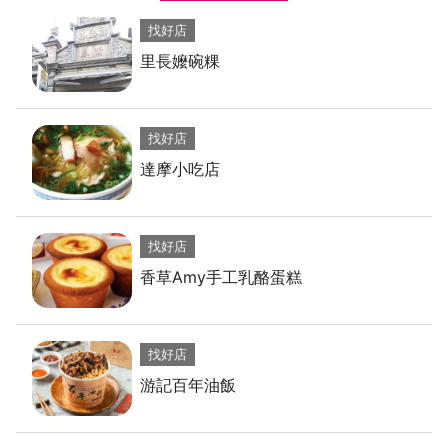
找好店
里長嬤碗粿
找好店
達摩小吃店
找好店
香草Amy手工乳酪蛋糕
找好店
游記百年油飯