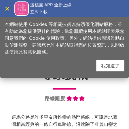
跳
遊桃園 APP 全新上線
到
立即下載
導覽
關閉
主
桃園觀光導覽網
首頁
>
想做的事
>
戶外運動
>
單車旅行
要
本網站使用 Cookies 等相關技術以持續優化網站服務，並
內
有助於為您提供更佳的體驗，當您繼續使用本網站即表示您
容
同意我們的 Cookie 使用政策。另外，網站提供周邊景點自
羅馬公路自行車路線
區
動偵測服務，建議您允許本網站取得您的位置資訊，以開啟
塊
及使用此智慧化服務。
我知道了
專家挑戰
路線難度
羅馬公路是許多車友所推崇的熱門路線，可說是北臺
灣相當經典的一條自行車路線。沿途除了壯麗山巒之