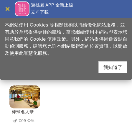
跳
遊桃園 APP 全新上線
到
立即下載
導覽
關閉
主
桃園觀光導覽網
首頁
>
想去的地方
>
大溪木藝生態博物館﹣藝師館
要
本網站使用 Cookies 等相關技術以持續優化網站服務，並
內
有助於為您提供更佳的體驗，當您繼續使用本網站即表示您
容
同意我們的 Cookie 使用政策。另外，網站提供周邊景點自
大溪木藝生態博物館﹣
區
動偵測服務，建議您允許本網站取得您的位置資訊，以開啟
塊
及使用此智慧化服務。
藝師館 周邊景點
我知道了
共有 121 處景點
棒球名人堂
7.09 公里