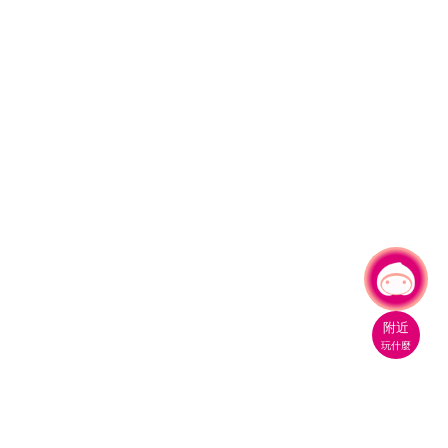
有事問小桃，一起遊桃園
附近
玩什麼