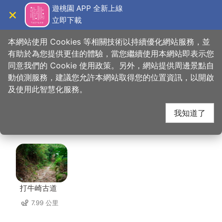
跳
遊桃園 APP 全新上線
到
立即下載
導覽
關閉
主
桃園觀光導覽網
首頁
>
想去的地方
>
大溪木藝生態博物館﹣藝師館
要
本網站使用 Cookies 等相關技術以持續優化網站服務，並
內
有助於為您提供更佳的體驗，當您繼續使用本網站即表示您
容
同意我們的 Cookie 使用政策。另外，網站提供周邊景點自
大溪木藝生態博物館﹣
區
動偵測服務，建議您允許本網站取得您的位置資訊，以開啟
塊
及使用此智慧化服務。
藝師館 周邊景點
我知道了
共有 121 處景點
打牛崎古道
7.99 公里