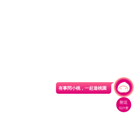
有事問小桃，一起遊桃園
|
附近
玩什麼