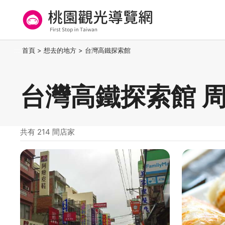
跳
到
主
要
桃園觀光導覽網
:::
首頁
>
想去的地方
>
台灣高鐵探索館
內
容
區
台灣高鐵探索館 
塊
共有 214 間店家