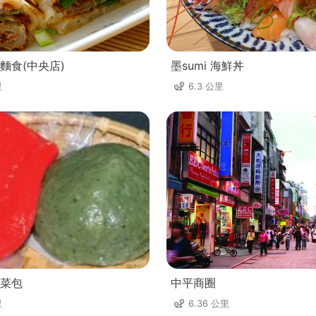
麵食(中央店)
墨sumi 海鮮丼
里
6.3 公里
菜包
中平商圈
里
6.36 公里