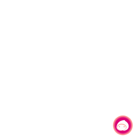
有事問小桃，一起遊桃園
|