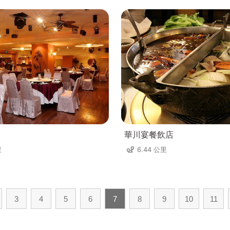
華川宴餐飲店
里
6.44 公里
3
4
5
6
7
8
9
10
11