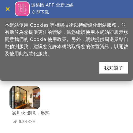
跳
遊桃園 APP 全新上線
到
立即下載
導覽
關閉
主
桃園觀光導覽網
首頁
>
想去的地方
>
台灣高鐵探索館
要
本網站使用 Cookies 等相關技術以持續優化網站服務，並
內
有助於為您提供更佳的體驗，當您繼續使用本網站即表示您
容
同意我們的 Cookie 使用政策。另外，網站提供周邊景點自
台灣高鐵探索館 周邊店
區
動偵測服務，建議您允許本網站取得您的位置資訊，以開啟
塊
及使用此智慧化服務。
家
我知道了
共有 214 間店家
宴川秋-創意．麻辣
6.84 公里