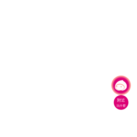
有事問小桃，一起遊桃園
|
附近
玩什麼