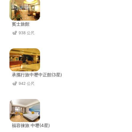
賓士旅館
938 公尺
承攜行旅中壢中正館(3星)
942 公尺
福容徠旅 中壢(4星)