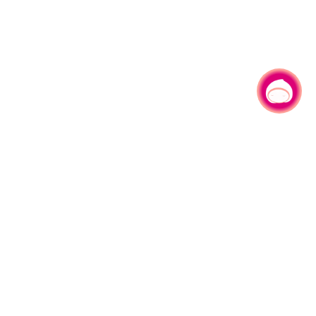
有事问小桃，一起游桃园
|
330206 桃园市桃园区县府路1号
电话：(03)332-2101#6209
服务时间：週一至週五
上午8:00至12:00 下午13:00至17:00