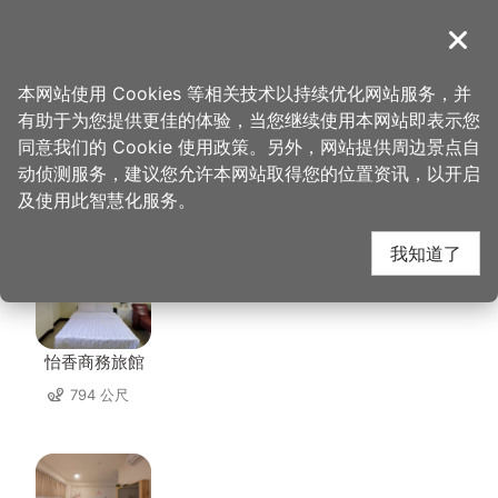
跳
到
導覽
关闭
主
桃园观光导览网
首页
>
想去的地方
>
住宿
>
乔爵旅居
要
本网站使用 Cookies 等相关技术以持续优化网站服务，并
内
有助于为您提供更佳的体验，当您继续使用本网站即表示您
容
同意我们的 Cookie 使用政策。另外，网站提供周边景点自
乔爵旅居 周边住宿
区
动侦测服务，建议您允许本网站取得您的位置资讯，以开启
块
及使用此智慧化服务。
共有 120 间店家
我知道了
怡香商務旅館
794 公尺