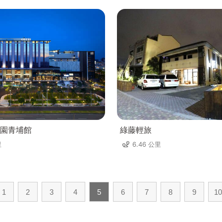
園青埔館
綠藤輕旅
里
6.46 公里
1
2
3
4
5
6
7
8
9
10