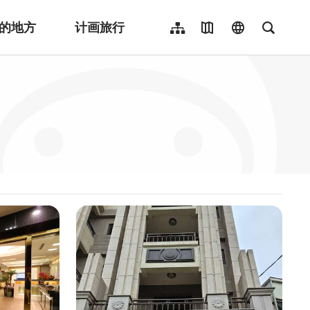
的地方
计画旅行
网站导览
地图导览
language
全文检
繁體中文
English
日本語
한국어
Indonesia
ไทย
Người việt nam