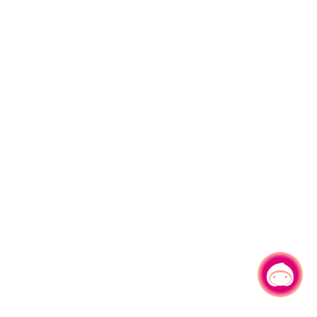
有事问小桃，一起游桃园
|