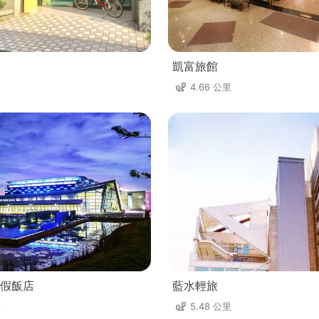
凱富旅館
4.66 公里
假飯店
藍水輕旅
里
5.48 公里