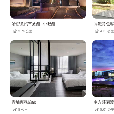
哈密瓜汽車旅館─中壢館
高鐵背包客
3.74 公里
4.15 公里
青埔商務旅館
南方莊園渡
5 公里
5.01 公