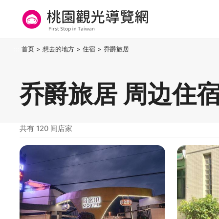
跳
到
主
要
桃园观光导览网
:::
首页
>
想去的地方
>
住宿
>
乔爵旅居
内
容
区
乔爵旅居 周边住
块
共有 120 间店家