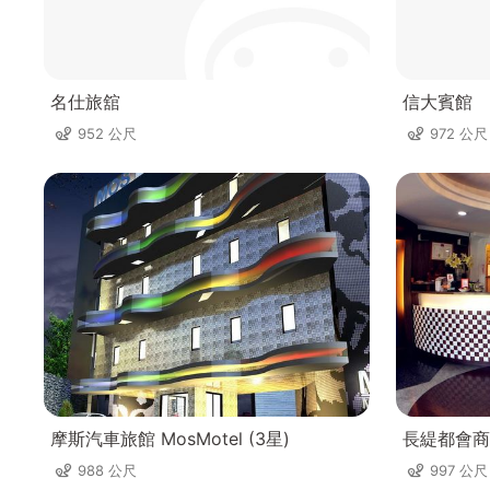
名仕旅舘
信大賓館
952 公尺
972 公尺
摩斯汽車旅館 MosMotel (3星)
長緹都會商
988 公尺
997 公尺