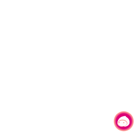
有事问小桃，一起游桃园
|