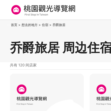
跳
到
主
要
桃园观光导览网
:::
首页
>
想去的地方
>
住宿
>
乔爵旅居
内
容
区
乔爵旅居 周边住
块
共有 120 间店家