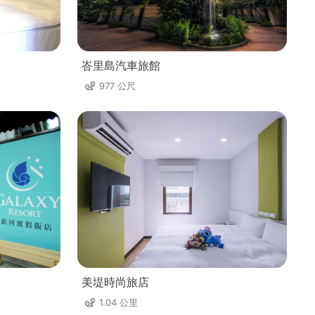
峇里島汽車旅館
977 公尺
美堤時尚旅店
1.04 公里