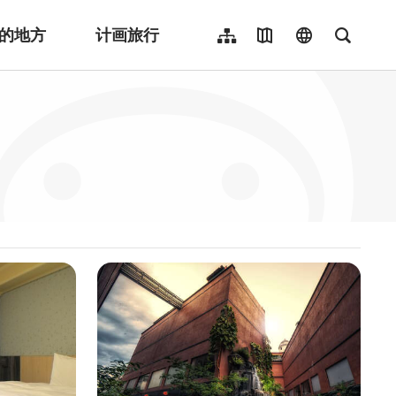
的地方
计画旅行
网站导览
地图导览
language
全文检
繁體中文
English
日本語
한국어
Indonesia
ไทย
Người việt nam