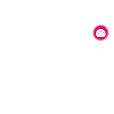
有事问小桃，一起游桃园
|
330206 桃园市桃园区县府路1号
电话：(03)332-2101#6209
服务时间：週一至週五
上午8:00至12:00 下午13:00至17:00