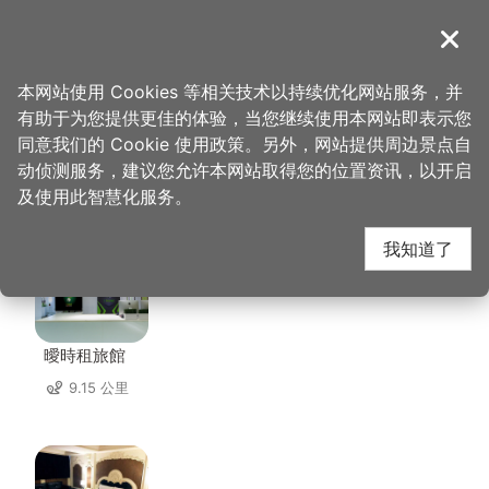
跳
到
導覽
关闭
主
桃园观光导览网
首页
>
想去的地方
>
住宿
>
青隅民宿
要
本网站使用 Cookies 等相关技术以持续优化网站服务，并
内
有助于为您提供更佳的体验，当您继续使用本网站即表示您
容
同意我们的 Cookie 使用政策。另外，网站提供周边景点自
青隅民宿 周边住宿
区
动侦测服务，建议您允许本网站取得您的位置资讯，以开启
块
及使用此智慧化服务。
共有 132 间店家
我知道了
曖時租旅館
9.15 公里